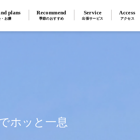
nd plans
Recommend
Service
Access
会・お膳
季節のおすすめ
出張サービス
アクセス
でホッと一息